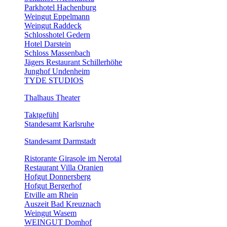
Parkhotel Hachenburg
Weingut Eppelmann
Weingut Raddeck
Schlosshotel Gedern
Hotel Darstein
Schloss Massenbach
Jägers Restaurant Schillerhöhe
Junghof Undenheim
TYDE STUDIOS
Thalhaus Theater
Taktgefühl
Standesamt Karlsruhe
Standesamt Darmstadt
Ristorante Girasole im Nerotal
Restaurant Villa Oranien
Hofgut Donnersberg
Hofgut Bergerhof
Etville am Rhein
Auszeit Bad Kreuznach
Weingut Wasem
WEINGUT Domhof