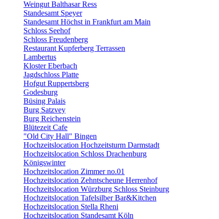
Weingut Balthasar Ress
Standesamt Speyer
Standesamt Höchst in Frankfurt am Main
Schloss Seehof
Schloss Freudenberg
Restaurant Kupferberg Terrassen
Lambertus
Kloster Eberbach
Jagdschloss Platte
Hofgut Ruppertsberg
Godesburg
Büsing Palais
Burg Satzvey
Burg Reichenstein
Blütezeit Cafe
"Old City Hall" Bingen
Hochzeitslocation Hochzeitsturm Darmstadt
Hochzeitslocation Schloss Drachenburg
Königswinter
Hochzeitslocation Zimmer no.01
Hochzeitslocation Zehntscheune Herrenhof
Hochzeitslocation Würzburg Schloss Steinburg
Hochzeitslocation Tafelsilber Bar&Kitchen
Hochzeitslocation Stella Rheni
Hochzeitslocation Standesamt Köln