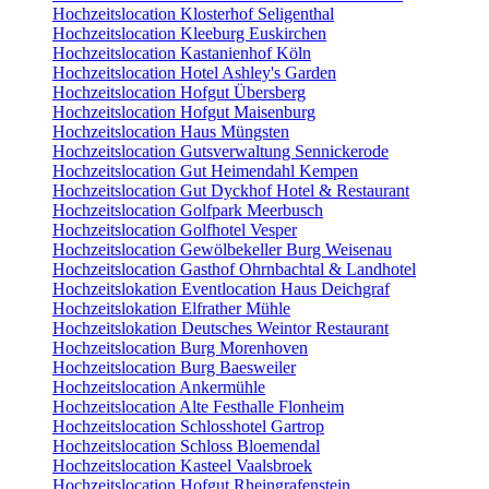
Hochzeitslocation Klosterhof Seligenthal
Hochzeitslocation Kleeburg Euskirchen
Hochzeitslocation Kastanienhof Köln
Hochzeitslocation Hotel Ashley's Garden
Hochzeitslocation Hofgut Übersberg
Hochzeitslocation Hofgut Maisenburg
Hochzeitslocation Haus Müngsten
Hochzeitslocation Gutsverwaltung Sennickerode
Hochzeitslocation Gut Heimendahl Kempen
Hochzeitslocation Gut Dyckhof Hotel & Restaurant
Hochzeitslocation Golfpark Meerbusch
Hochzeitslocation Golfhotel Vesper
Hochzeitslocation Gewölbekeller Burg Weisenau
Hochzeitslocation Gasthof Ohrnbachtal & Landhotel
Hochzeitslokation Eventlocation Haus Deichgraf
Hochzeitslokation Elfrather Mühle
Hochzeitslokation Deutsches Weintor Restaurant
Hochzeitslocation Burg Morenhoven
Hochzeitslocation Burg Baesweiler
Hochzeitslocation Ankermühle
Hochzeitslocation Alte Festhalle Flonheim
Hochzeitslocation Schlosshotel Gartrop
Hochzeitslocation Schloss Bloemendal
Hochzeitslocation Kasteel Vaalsbroek
Hochzeitslocation Hofgut Rheingrafenstein