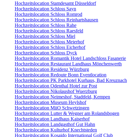
Hochzeitslocation Stamdesamt Düsseldorf
Hochzeitslocation Schloss Sayn
Hochzeitslocation Schloss Romrod
Hochzeitslocation Schloss Reinhartshausen
Hochzeitslocation Schloss Rahe
Hochzeitslocation Schloss Raesfeld
Hochzeitslocation Schloss Miel
Hochzeitslocation Schloss Meierhof
Hochzeitslocation Schloss Eicherhof
Hochzeitslocation Schloss Dyck
Hochzeitslocation Romantik Hotel Landschloss Fasanerie
Hochzeitslocation Restaurant Landhaus Mönchenwerth
Hochzeitslocation Residenz Würzburg
Hochzeitslocation Redoute Bonn Eventlocation
Hochzeitslocation PK Parkhotel Kurhaus, Bad Kreuznach
Hochzeitslocation Odenthal Hotel zur Post
Hochzeitslocation Nikolaushof Wuerzburg
Hochzeitslocation Neimeshof, Stadtfeld, Kempen
Hochzeitslocation Museum Heylshof
Hochzeitslocation MiiO Schwetzingen
Hochzeitslocation Lutter & Wegner am Rolandsbogen
Hochzeitslocation Landhaus Kaiserhof
Hochzeitslocation Landgasthof Gut Hahn
Hochzeitslocation Kulturhof Knechtsteden
Hochzeitslocation Kosaido International Golf Club