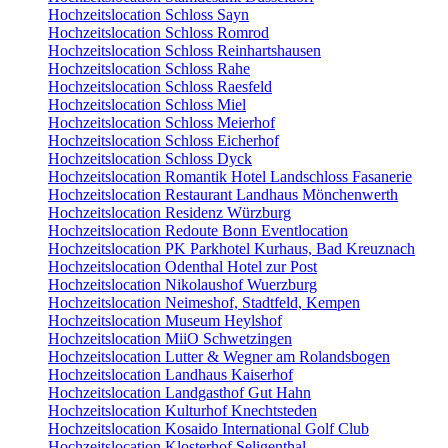
Hochzeitslocation Schloss Sayn
Hochzeitslocation Schloss Romrod
Hochzeitslocation Schloss Reinhartshausen
Hochzeitslocation Schloss Rahe
Hochzeitslocation Schloss Raesfeld
Hochzeitslocation Schloss Miel
Hochzeitslocation Schloss Meierhof
Hochzeitslocation Schloss Eicherhof
Hochzeitslocation Schloss Dyck
Hochzeitslocation Romantik Hotel Landschloss Fasanerie
Hochzeitslocation Restaurant Landhaus Mönchenwerth
Hochzeitslocation Residenz Würzburg
Hochzeitslocation Redoute Bonn Eventlocation
Hochzeitslocation PK Parkhotel Kurhaus, Bad Kreuznach
Hochzeitslocation Odenthal Hotel zur Post
Hochzeitslocation Nikolaushof Wuerzburg
Hochzeitslocation Neimeshof, Stadtfeld, Kempen
Hochzeitslocation Museum Heylshof
Hochzeitslocation MiiO Schwetzingen
Hochzeitslocation Lutter & Wegner am Rolandsbogen
Hochzeitslocation Landhaus Kaiserhof
Hochzeitslocation Landgasthof Gut Hahn
Hochzeitslocation Kulturhof Knechtsteden
Hochzeitslocation Kosaido International Golf Club
Hochzeitslocation Klosterhof Seligenthal