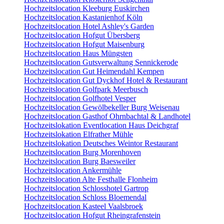
Hochzeitslocation Kleeburg Euskirchen
Hochzeitslocation Kastanienhof Köln
Hochzeitslocation Hotel Ashley's Garden
Hochzeitslocation Hofgut Übersberg
Hochzeitslocation Hofgut Maisenburg
Hochzeitslocation Haus Müngsten
Hochzeitslocation Gutsverwaltung Sennickerode
Hochzeitslocation Gut Heimendahl Kempen
Hochzeitslocation Gut Dyckhof Hotel & Restaurant
Hochzeitslocation Golfpark Meerbusch
Hochzeitslocation Golfhotel Vesper
Hochzeitslocation Gewölbekeller Burg Weisenau
Hochzeitslocation Gasthof Ohrnbachtal & Landhotel
Hochzeitslokation Eventlocation Haus Deichgraf
Hochzeitslokation Elfrather Mühle
Hochzeitslokation Deutsches Weintor Restaurant
Hochzeitslocation Burg Morenhoven
Hochzeitslocation Burg Baesweiler
Hochzeitslocation Ankermühle
Hochzeitslocation Alte Festhalle Flonheim
Hochzeitslocation Schlosshotel Gartrop
Hochzeitslocation Schloss Bloemendal
Hochzeitslocation Kasteel Vaalsbroek
Hochzeitslocation Hofgut Rheingrafenstein