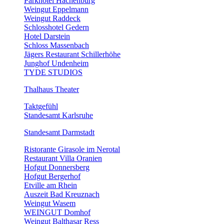
Parkhotel Hachenburg
Weingut Eppelmann
Weingut Raddeck
Schlosshotel Gedern
Hotel Darstein
Schloss Massenbach
Jägers Restaurant Schillerhöhe
Junghof Undenheim
TYDE STUDIOS
Thalhaus Theater
Taktgefühl
Standesamt Karlsruhe
Standesamt Darmstadt
Ristorante Girasole im Nerotal
Restaurant Villa Oranien
Hofgut Donnersberg
Hofgut Bergerhof
Etville am Rhein
Auszeit Bad Kreuznach
Weingut Wasem
WEINGUT Domhof
Weingut Balthasar Ress