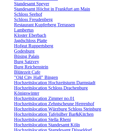
Standesamt Speyer
Standesamt Höchst in Frankfurt am Main
Schloss Seehof
Schloss Freudenberg
Restaurant Kupferberg Terrassen
Lambertus
Kloster Eberbach
Jagdschloss Platte
Hofgut Ruppertsberg
Godesburg
Büsing Palais
Burg Satzvey
Burg Reichenstein
Blütezeit Cafe
"Old City Hall" Bingen
Hochzeitslocation Hochzeitsturm Darmstadt
Hochzeitslocation Schloss Drachenburg
Königswinter
Hochzeitslocation Zimmer no.01
Hochzeitslocation Zehntscheune Herrenhof
Hochzeitslocation Würzburg Schloss Steinburg
Hochzeitslocation Tafelsilber Bar&Kitchen
Hochzeitslocation Stella Rheni
Hochzeitslocation Standesamt Köln
Hochzeitslocation Stamdesamt Düsseldorf